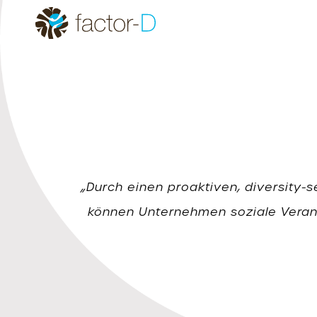
„Diversity und Inklusion seien ein Pro
„Unternehmen, die vielfältige Persp
„Durch einen proaktiven, diversity-s
können Unternehmen soziale Verant
setzen, könne