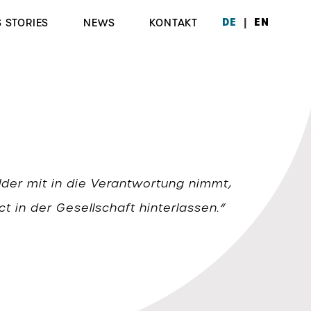
|
DE
EN
 STORIES
NEWS
KONTAKT
schäftsführer von factor-D im Interview
ind eher in der Lage, neue Trends zu
older mit in die Verantwortung nimmt,
in der Gesellschaft hinterlassen.“
 einschätzen.“