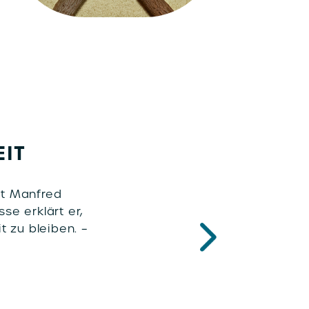
EIT
gt Manfred
se erklärt er,
 zu bleiben. –
N
e
xt