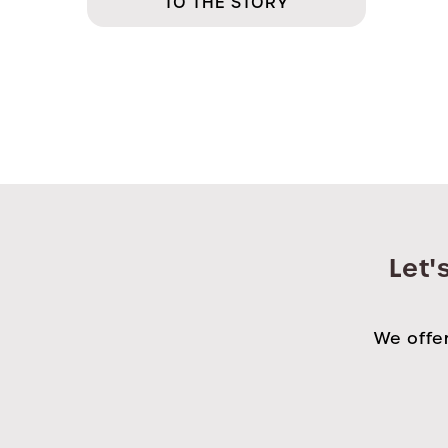
TO THE STORY
Let'
We offer