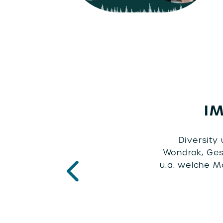
IM
Diversity
Wondrak, Gesc
u.a. welche M
P
re
vi
o
u
s